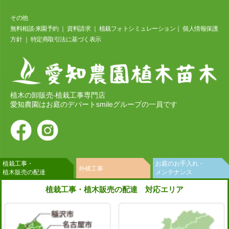
その他
無料相談‧来園予約
｜
資料請求
｜
植栽フォトシミュレーション
｜
個⼈情報保護
⽅針
｜
特定商取引法に基づく表⽰
植木の卸販売‧植栽工事専門店
愛知農園はお庭のデパートsmileグループの一員です
植栽工事・
お庭のお手入れ・
外構工事
植木販売の配達
メンテナンス
植栽工事・植木販売の配達 対応エリア