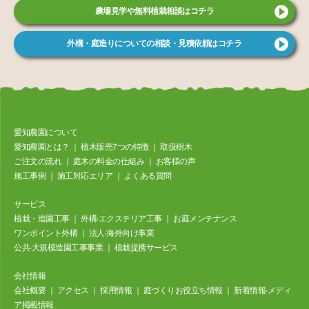
農場見学や無料植栽相談はコチラ
外構・庭造りについての相談・見積依頼はコチラ
愛知農園について
愛知農園とは？
｜
植⽊販売7つの特徴
｜
取扱樹⽊
ご注⽂の流れ
｜
庭⽊の料⾦の仕組み
｜
お客様の声
施⼯事例
｜
施工対応エリア
｜
よくある質問
サービス
植栽・造園工事
｜
外構‧エクステリア⼯事
｜
お庭メンテナンス
ワンポイント外構
｜
法⼈‧海外向け事業
公共‧⼤規模造園⼯事事業
｜
植栽提携サービス
会社情報
会社概要
｜
アクセス
｜
採⽤情報
｜
庭づくりお役立ち情報
｜
新着情報‧メディ
ア掲載情報