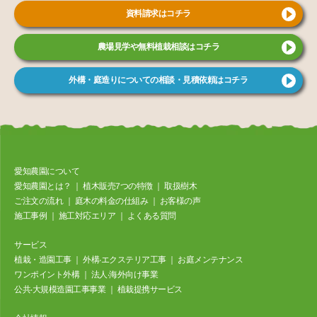
資料請求はコチラ
農場見学や無料植栽相談はコチラ
外構・庭造りについての相談・見積依頼はコチラ
愛知農園について
愛知農園とは？
｜
植⽊販売7つの特徴
｜
取扱樹⽊
ご注⽂の流れ
｜
庭⽊の料⾦の仕組み
｜
お客様の声
施⼯事例
｜
施工対応エリア
｜
よくある質問
サービス
植栽・造園工事
｜
外構‧エクステリア⼯事
｜
お庭メンテナンス
ワンポイント外構
｜
法⼈‧海外向け事業
公共‧⼤規模造園⼯事事業
｜
植栽提携サービス