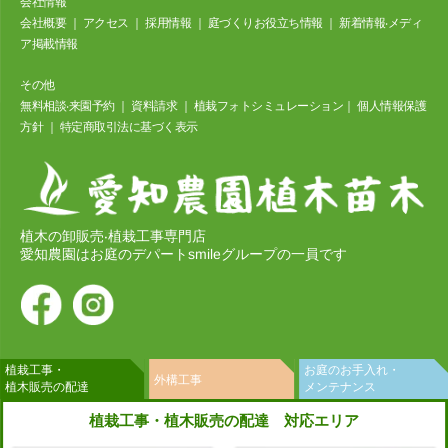
会社情報
会社概要
｜
アクセス
｜
採⽤情報
｜
庭づくりお役立ち情報
｜
新着情報‧メディ
ア掲載情報
その他
無料相談‧来園予約
｜
資料請求
｜
植栽フォトシミュレーション
｜
個⼈情報保護
⽅針
｜
特定商取引法に基づく表⽰
植木の卸販売‧植栽工事専門店
愛知農園はお庭のデパートsmileグループの一員です
植栽工事・
お庭のお手入れ・
外構工事
植木販売の配達
メンテナンス
植栽工事・植木販売の配達 対応エリア