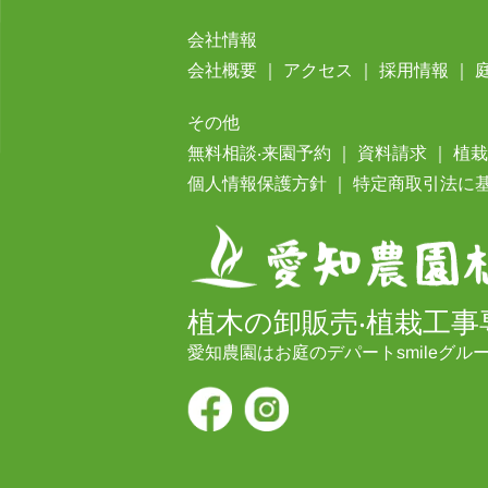
会社情報
会社概要
｜
アクセス
｜
採⽤情報
｜
その他
無料相談‧来園予約
｜
資料請求
｜
植
個⼈情報保護⽅針
｜
特定商取引法に
植木の卸販売‧植栽工事
愛知農園はお庭のデパートsmileグル