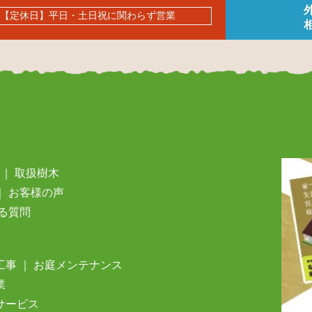
0 【定休日】平日・土日祝に関わらず営業
｜
取扱樹⽊
｜
お客様の声
る質問
⼯事
｜
お庭メンテナンス
業
サービス