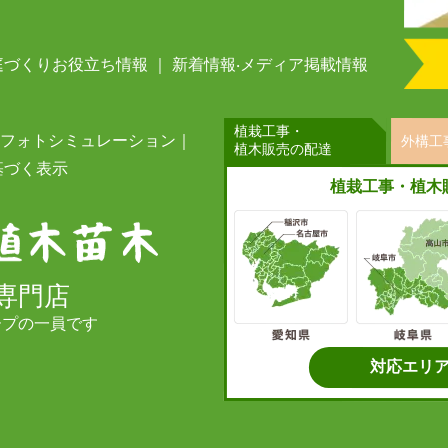
庭づくりお役立ち情報
｜
新着情報‧メディア掲載情報
植栽工事・
栽フォトシミュレーション
｜
外構工
植木販売の配達
基づく表⽰
植栽工事・植木
専門店
ープの一員です
対応エリ