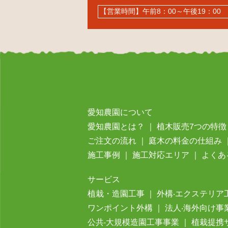
【営業時間】午前8：00～午後19：0
愛知農園について
愛知農園とは？
｜
植⽊販売7つの特徴
ご注⽂の流れ
｜
庭⽊の料⾦の仕組み
施⼯事例
｜
施工対応エリア
｜
よくあ
サービス
植栽・造園工事
｜
外構‧エクステリア
ワンポイント外構
｜
法⼈‧海外向け事
公共‧⼤規模造園⼯事事業
｜
植栽提携