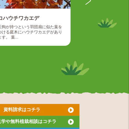
コハウチワカエデ
サルスベリ
天狗が持つという羽団扇に似た葉を
夏を代表する花木
つける庭木にハウチワカエデがあり
前は幹がつるつる
ます。 葉...
落ちてしまう...
資料請求はコチラ
見学や無料植栽相談はコチラ