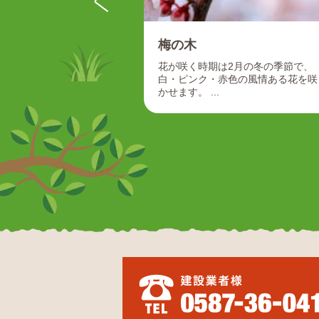
梅の木
花が咲く時期は2月の冬の季節で、
白・ピンク・赤色の風情ある花を咲
かせます。 ...