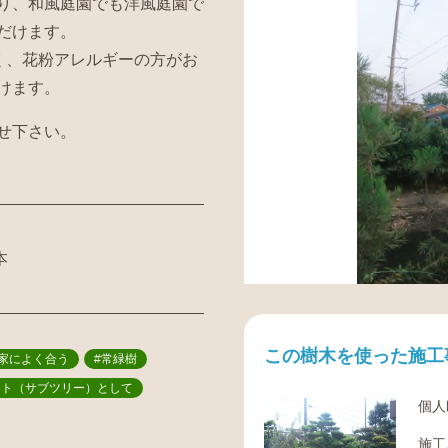
り、和風庭園でも洋風庭園で
だけます。
く、花粉アレルギーの方がお
けます。
せ下さい。
本
この樹木を使った施工
家によく合う
#常緑樹
ント（サブツリー）として
個人
施工