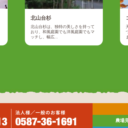
北山台杉
北山台杉は、独特の美しさを持って
おり、和風庭園でも洋風庭園でもマ
ッチし、幅広...
農場