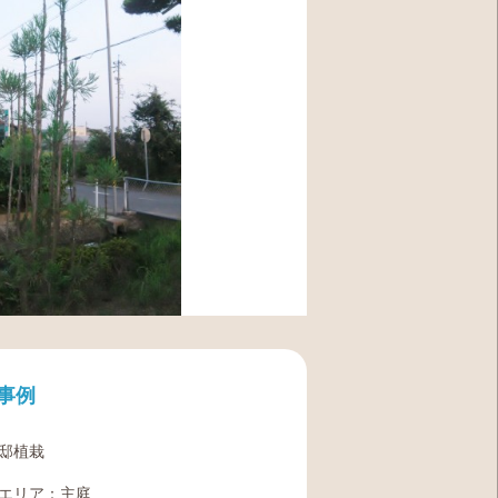
事例
邸植栽
エリア：主庭