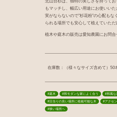
北山台杉は、独特の美しさを持ってお
もマッチし、幅広い用途にお使いいた
実がならないので”杉花粉”の心配もな
られる場所でも安心して植えていただ
植木や庭木の販売は愛知農園にお問合
在庫数：（様々なサイズ含めて）50
#庭木
#和モダンな家によく合う
#和風な
#日当りの良い場所に植栽可能な木
#アクセ
#狭い場所へ