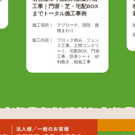
工事｜門塀・芝・宅配BOX
までトータル施工事例
施工場所｜
アプローチ
階段
建
物まわり
施工内容｜
ブロック積み
フェン
ス工事
土間コンクリ
ート
宅配BOX
門扉
工事
防草シート
砂
利敷き
植栽工事