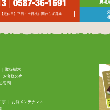
農場
0 【定休日】平日・土日祝に関わらず営業
｜
取扱樹⽊
｜
お客様の声
る質問
⼯事
｜
お庭メンテナンス
業