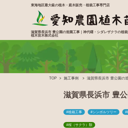
東海地区最大級の植木・庭木販売・植栽工事専門店
滋賀県長浜市 豊公園の造園工事｜神代曙・シダレザクラの植
植木苗木株式会社
TOP
施工事例
滋賀県長浜市 豊公園の
滋賀県長浜市 豊
#植栽工事
#シンボルツリー
#桜（サクラ）類