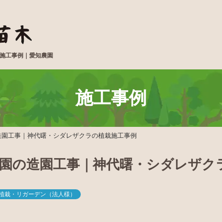
栽施工事例｜愛知農園
施工事例
造園工事｜神代曙・シダレザクラの植栽施工事例
公園の造園工事｜神代曙・シダレザク
#植栽・リガーデン（法人様）