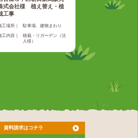
株式会社様 植え替え・植
事
栽工事
施工場所｜
主庭
施工場所｜
駐車場
建物まわり
施工内容｜
植栽
施工内容｜
植栽・リガーデン（法
人様）
資料請求はコチラ