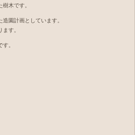
た樹木です。
た造園計画としています。
ります。
です。