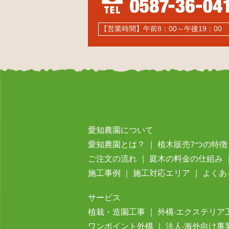
【営業時間】午前8：00～午後19：0
愛知農園について
愛知農園とは？
｜
植⽊販売7つの特徴
ご注⽂の流れ
｜
庭⽊の料⾦の仕組み
施⼯事例
｜
施工対応エリア
｜
よくあ
サービス
植栽・造園工事
｜
外構‧エクステリア
ワンポイント外構
｜
法⼈‧海外向け事