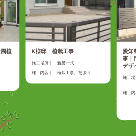
造園植
K様邸 植栽工事
愛知
事｜
施工場所｜
新築一式
デザ
施工内容｜
植栽工事
芝張り
施工場
施工内