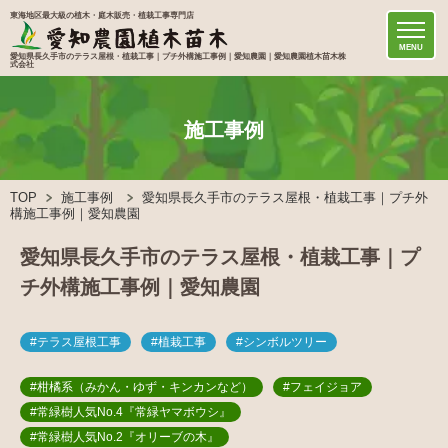
東海地区最大級の植木・庭木販売・植栽工事専門店
MENU
愛知県長久手市のテラス屋根・植栽工事｜プチ外構施工事例｜愛知農園｜愛知農園植木苗木株
式会社
施工事例
TOP
施工事例
愛知県長久手市のテラス屋根・植栽工事｜プチ外
構施工事例｜愛知農園
愛知県長久手市のテラス屋根・植栽工事｜プ
チ外構施工事例｜愛知農園
#テラス屋根工事
#植栽工事
#シンボルツリー
#柑橘系（みかん・ゆず・キンカンなど）
#フェイジョア
#常緑樹人気No.4『常緑ヤマボウシ』
#常緑樹人気No.2『オリーブの木』