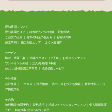
愛知農園について
愛知農園とは？
｜
植⽊販売7つの特徴
｜
取扱樹⽊
ご注⽂の流れ
｜
庭⽊の料⾦の仕組み
｜
お客様の声
施⼯事例
｜
施工対応エリア
｜
よくある質問
サービス
植栽・造園工事
｜
外構‧エクステリア⼯事
｜
お庭メンテナンス
ワンポイント外構
｜
法⼈‧海外向け事業
公共‧⼤規模造園⼯事事業
｜
植栽提携サービス
会社情報
会社概要
｜
アクセス
｜
採⽤情報
｜
庭づくりお役立ち情報
｜
新着情報‧メディ
ア掲載情報
その他
無料相談‧来園予約
｜
資料請求
｜
植栽フォトシミュレーション
｜
個⼈情報保護
⽅針
｜
特定商取引法に基づく表⽰