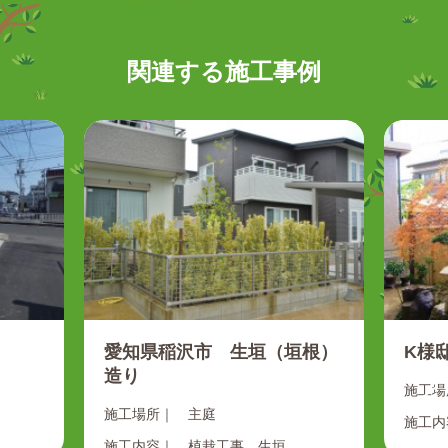
関連する施工事例
愛知県稲沢市 生垣（垣根）
K様
造り
施工場
施工場所｜
主庭
施工内
施工内容｜
植栽工事
生垣