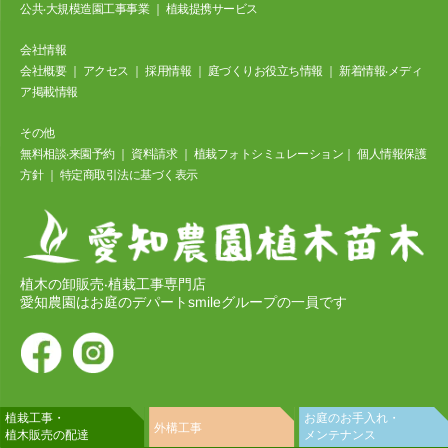
公共‧⼤規模造園⼯事事業
｜
植栽提携サービス
会社情報
会社概要
｜
アクセス
｜
採⽤情報
｜
庭づくりお役立ち情報
｜
新着情報‧メディ
ア掲載情報
その他
無料相談‧来園予約
｜
資料請求
｜
植栽フォトシミュレーション
｜
個⼈情報保護
⽅針
｜
特定商取引法に基づく表⽰
植木の卸販売‧植栽工事専門店
愛知農園はお庭のデパートsmileグループの一員です
植栽工事・
お庭のお手入れ・
外構工事
植木販売の配達
メンテナンス