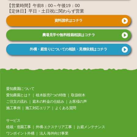
【営業時間】午前8：00～午後19：00
【定休日】平日・土日祝に関わらず営業
資料請求はコチラ
農場見学や無料植栽相談はコチラ
外構・庭造りについての相談・見積依頼はコチラ
愛知農園について
愛知農園とは？
｜
植⽊販売7つの特徴
｜
取扱樹⽊
ご注⽂の流れ
｜
庭⽊の料⾦の仕組み
｜
お客様の声
施⼯事例
｜
施工対応エリア
｜
よくある質問
サービス
植栽・造園工事
｜
外構‧エクステリア⼯事
｜
お庭メンテナンス
ワンポイント外構
｜
法⼈‧海外向け事業