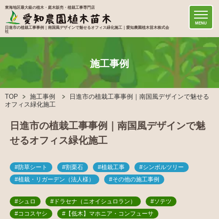
東海地区最大級の植木・庭木販売・植栽工事専門店
MENU
日進市の植栽工事事例｜南国風デザインで魅せるオフィス緑化施工｜愛知農園植木苗木株式会
社
施工事例
TOP
施工事例
日進市の植栽工事事例｜南国風デザインで魅せる
オフィス緑化施工
日進市の植栽工事事例｜南国風デザインで魅
せるオフィス緑化施工
#防草シート
#割栗石
#植栽工事
#シンボルツリー
#植栽・リガーデン（法人様）
#その他の施工事例
#シュロ
#ドラセナ（ニオイシュロラン）
#ソテツ
#ココスヤシ
#【低木】マホニア・コンフューサ