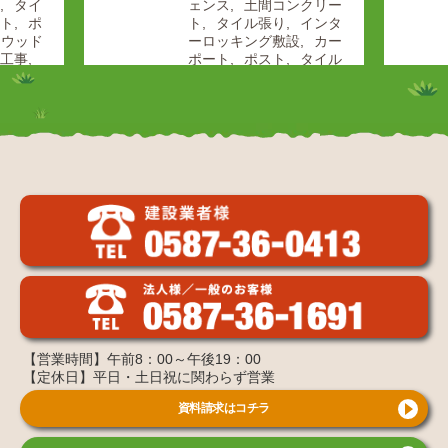
タイ
ェンス
土間コンクリー
ト
ポ
ト
タイル張り
インタ
ウッド
ーロッキング敷設
カー
工事
ポート
ポスト
タイル
ト
砂
デッキ
防草シート
砂
給排水
利敷き
給排水設備工
ガー
事
立水栓
表札灯／門
工事
灯
植栽工事
シンボル
その他
ツリー
生垣
低木下
草
花壇
芝張り
その
他の施工事例
【営業時間】午前8：00～午後19：00
【定休日】平日・土日祝に関わらず営業
資料請求はコチラ