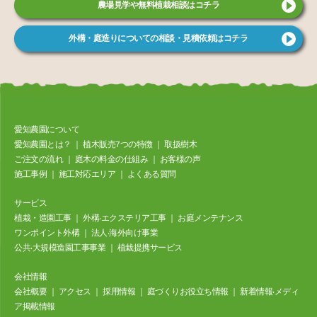
農場見学や無料植栽相談はコチラ
外構・庭造りについての相談・見積依頼はコチラ
愛知農園について
愛知農園とは？
｜
植⽊販売7つの特徴
｜
取扱樹⽊
ご注⽂の流れ
｜
庭⽊の料⾦の仕組み
｜
お客様の声
施⼯事例
｜
施工対応エリア
｜
よくある質問
サービス
植栽・造園工事
｜
外構‧エクステリア⼯事
｜
お庭メンテナンス
ワンポイント外構
｜
法⼈‧海外向け事業
公共‧⼤規模造園⼯事事業
｜
植栽提携サービス
会社情報
会社概要
｜
アクセス
｜
採⽤情報
｜
庭づくりお役立ち情報
｜
新着情報‧メディ
ア掲載情報