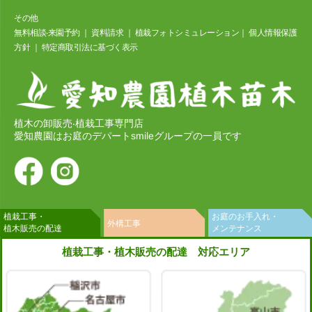
その他
無料相談‧来園予約
｜
資料請求
｜
植栽フォトシミュレーション
｜
個⼈情報保護
⽅針
｜
特定商取引法に基づく表⽰
植木の卸販売‧植栽工事専門店
愛知農園はお庭のデパートsmileグループの一員です
植栽工事・
お庭のお手入れ・
外構工事
植木販売の配達
メンテナンス
植栽工事・植木販売の配達 対応エリア