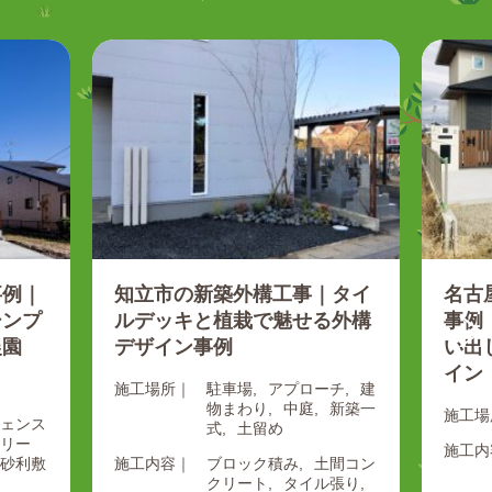
事例｜
知立市の新築外構工事｜タイ
名古
シンプ
ルデッキと植栽で魅せる外構
事例
農園
デザイン事例
い出
イン
施工場所｜
駐車場
アプローチ
建
物まわり
中庭
新築一
施工場
ェンス
式
土留め
リー
施工内
砂利敷
施工内容｜
ブロック積み
土間コン
クリート
タイル張り