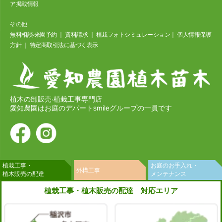
ア掲載情報
その他
無料相談‧来園予約
｜
資料請求
｜
植栽フォトシミュレーション
｜
個⼈情報保護
⽅針
｜
特定商取引法に基づく表⽰
植木の卸販売‧植栽工事専門店
愛知農園はお庭のデパートsmileグループの一員です
植栽工事・
お庭のお手入れ・
外構工事
植木販売の配達
メンテナンス
植栽工事・植木販売の配達 対応エリア