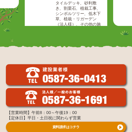
タイルデッキ
砂利敷
き
割栗石
植栽工事
シンボルツリー
低木下
草
植栽・リガーデン
（法人様）
その他の施
工事例
【営業時間】午前8：00～午後19：00
【定休日】平日・土日祝に関わらず営業
資料請求はコチラ