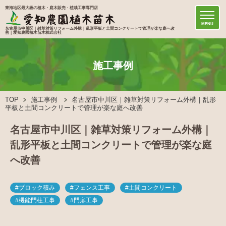
東海地区最大級の植木・庭木販売・植栽工事専門店
MENU
名古屋市中川区｜雑草対策リフォーム外構｜乱形平板と土間コンクリートで管理が楽な庭へ改
善｜愛知農園植木苗木株式会社
施工事例
TOP
施工事例
名古屋市中川区｜雑草対策リフォーム外構｜乱形
平板と土間コンクリートで管理が楽な庭へ改善
名古屋市中川区｜雑草対策リフォーム外構｜
乱形平板と土間コンクリートで管理が楽な庭
へ改善
#ブロック積み
#フェンス工事
#土間コンクリート
#機能門柱工事
#門扉工事