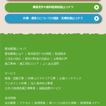
農場見学や無料植栽相談はコチラ
外構・庭造りについての相談・見積依頼はコチラ
愛知農園について
愛知農園とは？
｜
植⽊販売7つの特徴
｜
取扱樹⽊
ご注⽂の流れ
｜
庭⽊の料⾦の仕組み
｜
お客様の声
施⼯事例
｜
施工対応エリア
｜
よくある質問
サービス
植栽・造園工事
｜
外構‧エクステリア⼯事
｜
お庭メンテナンス
ワンポイント外構
｜
法⼈‧海外向け事業
公共‧⼤規模造園⼯事事業
｜
植栽提携サービス
会社情報
会社概要
｜
アクセス
｜
採⽤情報
｜
庭づくりお役立ち情報
｜
新着情報‧メディ