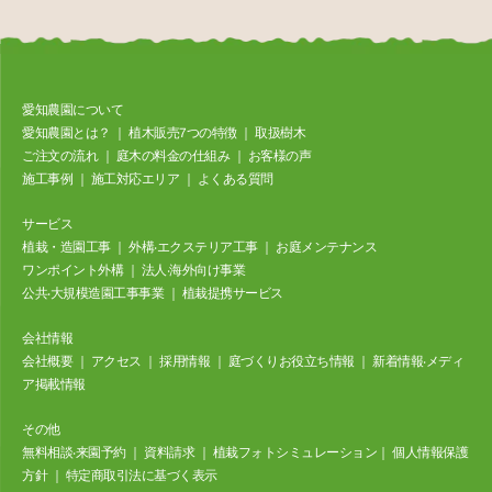
愛知農園について
愛知農園とは？
｜
植⽊販売7つの特徴
｜
取扱樹⽊
ご注⽂の流れ
｜
庭⽊の料⾦の仕組み
｜
お客様の声
施⼯事例
｜
施工対応エリア
｜
よくある質問
サービス
植栽・造園工事
｜
外構‧エクステリア⼯事
｜
お庭メンテナンス
ワンポイント外構
｜
法⼈‧海外向け事業
公共‧⼤規模造園⼯事事業
｜
植栽提携サービス
会社情報
会社概要
｜
アクセス
｜
採⽤情報
｜
庭づくりお役立ち情報
｜
新着情報‧メディ
ア掲載情報
その他
無料相談‧来園予約
｜
資料請求
｜
植栽フォトシミュレーション
｜
個⼈情報保護
⽅針
｜
特定商取引法に基づく表⽰