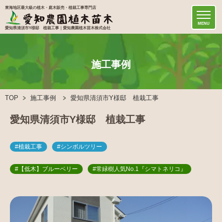
東海地区最大級の植木・庭木販売・植栽工事専門店
MENU
愛知県清須市Y様邸 植栽工事｜愛知農園植木苗木株式会社
施工事例
TOP
施工事例
愛知県清須市Y様邸 植栽工事
愛知県清須市Y様邸 植栽工事
#植栽工事
#シンボルツリー
#【低木】ブルーベリー
#常緑樹人気No.1『シマトネリコ』