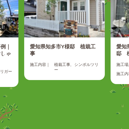
事例｜
愛知県知多市Y様邸 植栽工
愛知
おしゃ
事
邸 
施工内容｜
植栽工事
シンボルツリ
施工場
ー
リガー
施工内