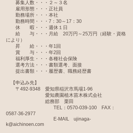
募集人数・・・２～３名
雇用形態・・・正社員
勤務場所・・・本社
勤務時間・・・7：30～17：30
休 暇・・・週休１日
給 与・・・月給 20万円～25万円（経験・資格
により）
昇 給・・・年1回
賞 与・・・年2回
福利厚生・・・各種社会保険
選考方法・・・書類選考、面接
提出書類・・・履歴書、職務経歴書
【申込み先】
〒492-9348 愛知県稲沢市馬場1-96
愛知農園植木苗木株式会社
総務部 栗田
TEL：0570-039-100 FAX：
0587-36-2977
E-MAIL ujinaga-
k@aichinoen.com