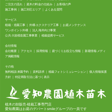
ご注⽂の流れ
｜
庭⽊の料⾦の仕組み
｜
お客様の声
施⼯事例
｜
施工対応エリア
｜
よくある質問
サービス
植栽・造園工事
｜
外構‧エクステリア⼯事
｜
お庭メンテナンス
ワンポイント外構
｜
法⼈‧海外向け事業
公共‧⼤規模造園⼯事事業
｜
植栽提携サービス
会社情報
会社概要
｜
アクセス
｜
採⽤情報
｜
庭づくりお役立ち情報
｜
新着情報‧メディ
ア掲載情報
その他
無料相談‧来園予約
｜
資料請求
｜
植栽フォトシミュレーション
｜
個⼈情報保護
⽅針
｜
特定商取引法に基づく表⽰
植木の卸販売‧植栽工事専門店
愛知農園はお庭のデパートsmileグループの一員です